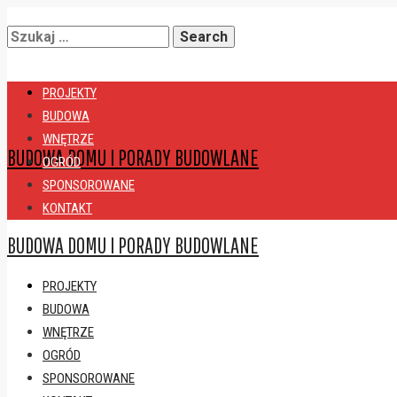
Search
PROJEKTY
for:
BUDOWA
WNĘTRZE
BUDOWA DOMU I PORADY BUDOWLANE
OGRÓD
SPONSOROWANE
KONTAKT
BUDOWA DOMU I PORADY BUDOWLANE
PROJEKTY
BUDOWA
WNĘTRZE
OGRÓD
SPONSOROWANE