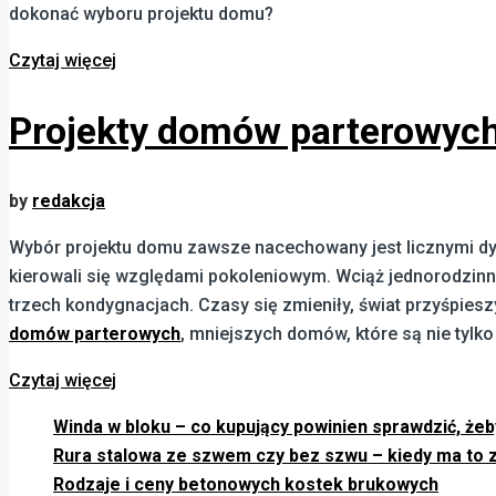
dokonać wyboru projektu domu?
Czytaj więcej
Projekty domów parterowych
by
redakcja
Wybór projektu domu zawsze nacechowany jest licznymi dyl
kierowali się względami pokoleniowym. Wciąż jednorodzinny,
trzech kondygnacjach. Czasy się zmieniły, świat przyśpiesz
domów parterowych
, mniejszych domów, które są nie tylko
Czytaj więcej
Winda w bloku – co kupujący powinien sprawdzić, żeby
Rura stalowa ze szwem czy bez szwu – kiedy ma to z
Rodzaje i ceny betonowych kostek brukowych